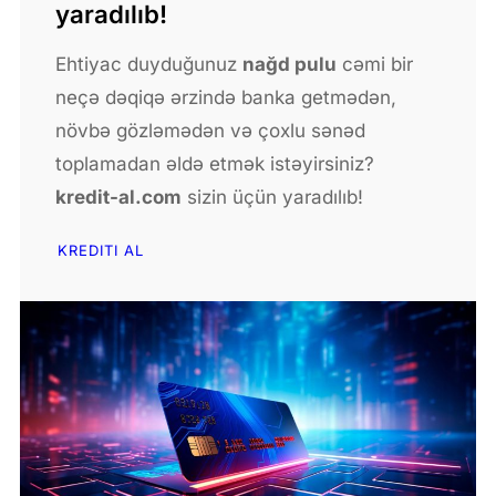
yaradılıb!
Ehtiyac duyduğunuz
nağd pulu
cəmi bir
neçə dəqiqə ərzində banka getmədən,
növbə gözləmədən və çoxlu sənəd
toplamadan əldə etmək istəyirsiniz?
kredit-al.com
sizin üçün yaradılıb!
KREDITI AL