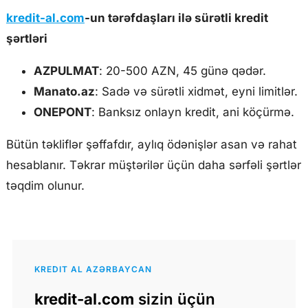
kredit-al.com
-un tərəfdaşları ilə sürətli kredit
şərtləri
AZPULMAT
: 20-500 AZN, 45 günə qədər.
Manato.az
: Sadə və sürətli xidmət, eyni limitlər.
ONEPONT
: Banksız onlayn kredit, ani köçürmə.
Bütün təkliflər şəffafdır, aylıq ödənişlər asan və rahat
hesablanır. Təkrar müştərilər üçün daha sərfəli şərtlər
təqdim olunur.
KREDIT AL AZƏRBAYCAN
kredit-al.com
sizin üçün