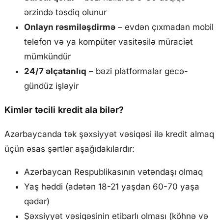
ərzində təsdiq olunur
Onlayn rəsmiləşdirmə
– evdən çıxmadan mobil
telefon və ya kompüter vasitəsilə müraciət
mümkündür
24/7 əlçatanlıq
– bəzi platformalar gecə-
gündüz işləyir
Kimlər təcili kredit ala bilər?
Azərbaycanda tək şəxsiyyət vəsiqəsi ilə kredit almaq
üçün əsas şərtlər aşağıdakılardır:
Azərbaycan Respublikasının vətəndaşı olmaq
Yaş həddi (adətən 18-21 yaşdan 60-70 yaşa
qədər)
Şəxsiyyət vəsiqəsinin etibarlı olması (köhnə və