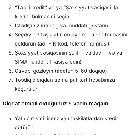
“Təcili kredit” və ya “Şəxsiyyət vəsiqəsi ilə
kredit” bölməsini seçin
İstədiyiniz məbləğ və müddəti göstərin
Seçdiyiniz təşkilatın onlayn müraciət formasını
doldurun (ad, FIN kod, telefon nömrəsi)
Şəxsiyyət vəsiqəsinin şəklini yükləyin (və ya
SİMA ilə identifikasiya edin)
Cavabı gözləyin (adətən 5–60 dəqiqə)
Təsdiq aldıqdan sonra pul kart hesabınıza
köçürülür
Diqqət etməli olduğunuz 5 vacib məqam
Yalnız rəsmi lisenziyalı təşkilatlardan kredit
götürün