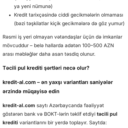
ya yeni nümunə)
Kredit tarixçəsində ciddi gecikmələrin olmaması
(bəzi təşkilatlar kiçik gecikmələrə də göz yumur)
Rəsmi iş yeri olmayan vətəndaşlar üçün də imkanlar
mövcuddur – belə hallarda adətən 100–500 AZN
arası məbləğlər daha asan təsdiq olunur.
Təcili pul krediti şərtləri necə olur?
kredit-al.com – ən yaxşı variantları saniyələr
ərzində müqayisə edin
kredit-al.com
saytı Azərbaycanda fəaliyyət
göstərən bank və BOKT-lərin təklif etdiyi
təcili pul
krediti
variantlarını bir yerdə toplayır. Saytda: