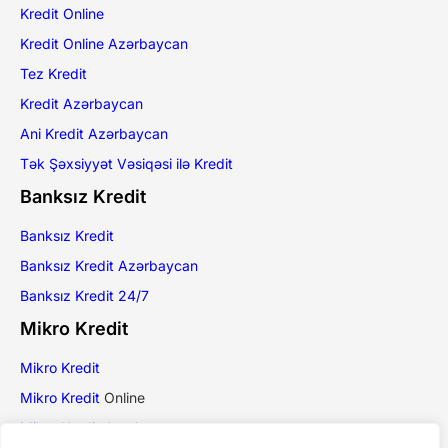
Kredit Online
Kredit Online Azərbaycan
Tez Kredit
Kredit Azərbaycan
Ani Kredit Azərbaycan
Tək Şəxsiyyət Vəsiqəsi ilə Kredit
Banksız Kredit
Banksız Kredit
Banksız Kredit Azərbaycan
Banksız Kredit 24/7
Mikro Kredit
Mikro Kredit
Mikro Kredit
Online
Mikro Kredit
Azərbaycan