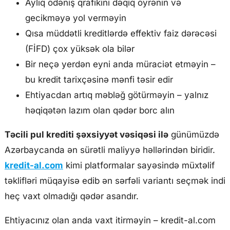
Aylıq ödəniş qrafikini dəqiq öyrənin və
gecikməyə yol verməyin
Qısa müddətli kreditlərdə effektiv faiz dərəcəsi
(FİFD) çox yüksək ola bilər
Bir neçə yerdən eyni anda müraciət etməyin –
bu kredit tarixçəsinə mənfi təsir edir
Ehtiyacdan artıq məbləğ götürməyin – yalnız
həqiqətən lazım olan qədər borc alın
Təcili pul krediti şəxsiyyət vəsiqəsi ilə
günümüzdə
Azərbaycanda ən sürətli maliyyə həllərindən biridir.
kredit-al.com
kimi platformalar sayəsində müxtəlif
təklifləri müqayisə edib ən sərfəli variantı seçmək indi
heç vaxt olmadığı qədər asandır.
Ehtiyacınız olan anda vaxt itirməyin – kredit-al.com