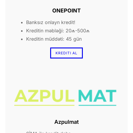
ONEPOINT
Banksız onlayn kredit!
Kreditin məbləği: 20₼-500₼
Kreditin müddəti: 45 gün
KREDITI AL
Azpulmat